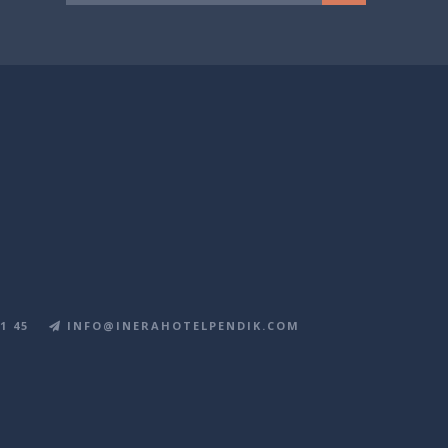
1 45
INFO@INERAHOTELPENDIK.COM