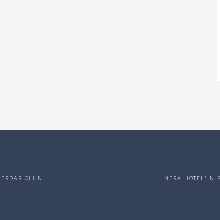
ABERDAR OLUN
INERA HOTEL'İN 