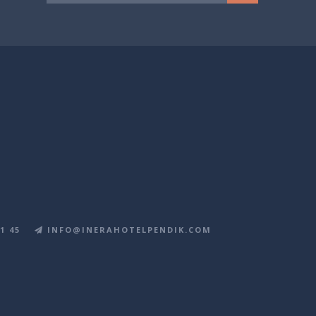
1 45
INFO@INERAHOTELPENDIK.COM