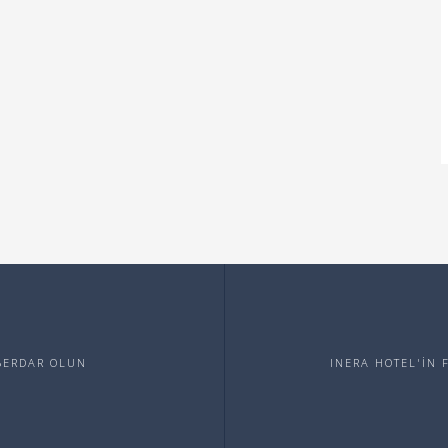
ABERDAR OLUN
INERA HOTEL'İN 