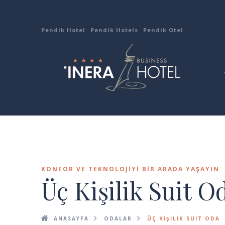
Pendik Hotel
Pendik Hotels
Pendik Otel
KONFOR VE TEKNOLOJIYI BIR ARADA YAŞAYIN
Üç Kişilik Suit O
ANASAYFA
ODALAR
ÜÇ KIŞILIK SUIT ODA